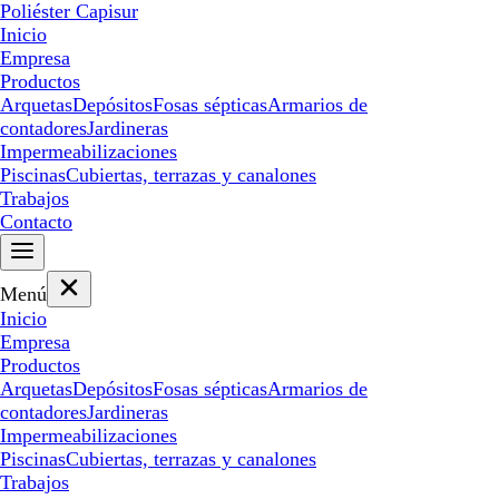
Poliéster Capisur
Inicio
Empresa
Productos
Arquetas
Depósitos
Fosas sépticas
Armarios de
contadores
Jardineras
Impermeabilizaciones
Piscinas
Cubiertas, terrazas y canalones
Trabajos
Contacto
Menú
Inicio
Empresa
Productos
Arquetas
Depósitos
Fosas sépticas
Armarios de
contadores
Jardineras
Impermeabilizaciones
Piscinas
Cubiertas, terrazas y canalones
Trabajos