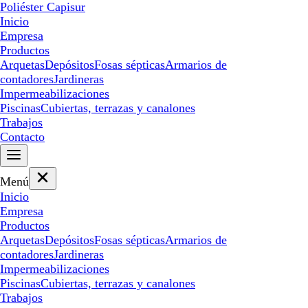
Poliéster Capisur
Inicio
Empresa
Productos
Arquetas
Depósitos
Fosas sépticas
Armarios de
contadores
Jardineras
Impermeabilizaciones
Piscinas
Cubiertas, terrazas y canalones
Trabajos
Contacto
Menú
Inicio
Empresa
Productos
Arquetas
Depósitos
Fosas sépticas
Armarios de
contadores
Jardineras
Impermeabilizaciones
Piscinas
Cubiertas, terrazas y canalones
Trabajos