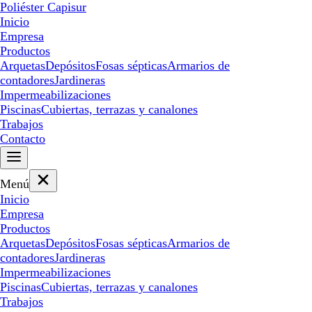
Poliéster Capisur
Inicio
Empresa
Productos
Arquetas
Depósitos
Fosas sépticas
Armarios de
contadores
Jardineras
Impermeabilizaciones
Piscinas
Cubiertas, terrazas y canalones
Trabajos
Contacto
Menú
Inicio
Empresa
Productos
Arquetas
Depósitos
Fosas sépticas
Armarios de
contadores
Jardineras
Impermeabilizaciones
Piscinas
Cubiertas, terrazas y canalones
Trabajos