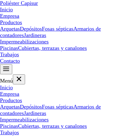
Poliéster Capisur
Inicio
Empresa
Productos
Arquetas
Depósitos
Fosas sépticas
Armarios de
contadores
Jardineras
Impermeabilizaciones
Piscinas
Cubiertas, terrazas y canalones
Trabajos
Contacto
Menú
Inicio
Empresa
Productos
Arquetas
Depósitos
Fosas sépticas
Armarios de
contadores
Jardineras
Impermeabilizaciones
Piscinas
Cubiertas, terrazas y canalones
Trabajos