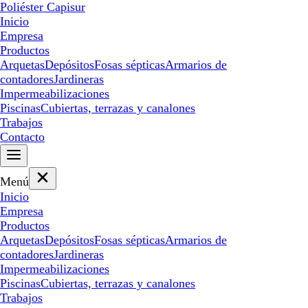
Poliéster Capisur
Inicio
Empresa
Productos
Arquetas
Depósitos
Fosas sépticas
Armarios de
contadores
Jardineras
Impermeabilizaciones
Piscinas
Cubiertas, terrazas y canalones
Trabajos
Contacto
Menú
Inicio
Empresa
Productos
Arquetas
Depósitos
Fosas sépticas
Armarios de
contadores
Jardineras
Impermeabilizaciones
Piscinas
Cubiertas, terrazas y canalones
Trabajos