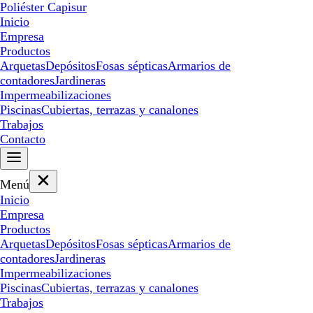
Poliéster Capisur
Inicio
Empresa
Productos
Arquetas
Depósitos
Fosas sépticas
Armarios de
contadores
Jardineras
Impermeabilizaciones
Piscinas
Cubiertas, terrazas y canalones
Trabajos
Contacto
Menú
Inicio
Empresa
Productos
Arquetas
Depósitos
Fosas sépticas
Armarios de
contadores
Jardineras
Impermeabilizaciones
Piscinas
Cubiertas, terrazas y canalones
Trabajos