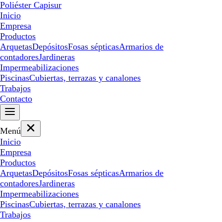
Poliéster Capisur
Inicio
Empresa
Productos
Arquetas
Depósitos
Fosas sépticas
Armarios de
contadores
Jardineras
Impermeabilizaciones
Piscinas
Cubiertas, terrazas y canalones
Trabajos
Contacto
Menú
Inicio
Empresa
Productos
Arquetas
Depósitos
Fosas sépticas
Armarios de
contadores
Jardineras
Impermeabilizaciones
Piscinas
Cubiertas, terrazas y canalones
Trabajos