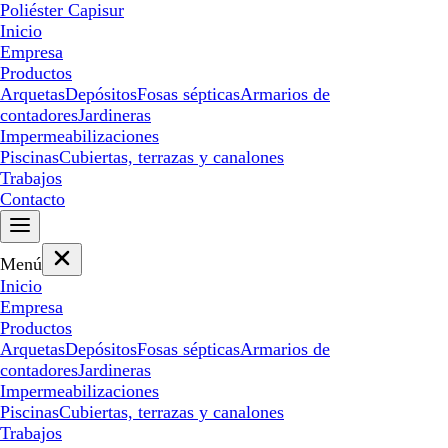
Poliéster Capisur
Inicio
Empresa
Productos
Arquetas
Depósitos
Fosas sépticas
Armarios de
contadores
Jardineras
Impermeabilizaciones
Piscinas
Cubiertas, terrazas y canalones
Trabajos
Contacto
Menú
Inicio
Empresa
Productos
Arquetas
Depósitos
Fosas sépticas
Armarios de
contadores
Jardineras
Impermeabilizaciones
Piscinas
Cubiertas, terrazas y canalones
Trabajos