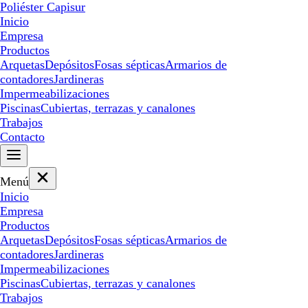
Poliéster Capisur
Inicio
Empresa
Productos
Arquetas
Depósitos
Fosas sépticas
Armarios de
contadores
Jardineras
Impermeabilizaciones
Piscinas
Cubiertas, terrazas y canalones
Trabajos
Contacto
Menú
Inicio
Empresa
Productos
Arquetas
Depósitos
Fosas sépticas
Armarios de
contadores
Jardineras
Impermeabilizaciones
Piscinas
Cubiertas, terrazas y canalones
Trabajos