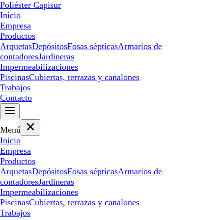
Poliéster Capisur
Inicio
Empresa
Productos
Arquetas
Depósitos
Fosas sépticas
Armarios de
contadores
Jardineras
Impermeabilizaciones
Piscinas
Cubiertas, terrazas y canalones
Trabajos
Contacto
Menú
Inicio
Empresa
Productos
Arquetas
Depósitos
Fosas sépticas
Armarios de
contadores
Jardineras
Impermeabilizaciones
Piscinas
Cubiertas, terrazas y canalones
Trabajos