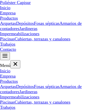
Poliéster Capisur
Inicio
Empresa
Productos
Arquetas
Depósitos
Fosas sépticas
Armarios de
contadores
Jardineras
Impermeabilizaciones
Piscinas
Cubiertas, terrazas y canalones
Trabajos
Contacto
Menú
Inicio
Empresa
Productos
Arquetas
Depósitos
Fosas sépticas
Armarios de
contadores
Jardineras
Impermeabilizaciones
Piscinas
Cubiertas, terrazas y canalones
Trabajos