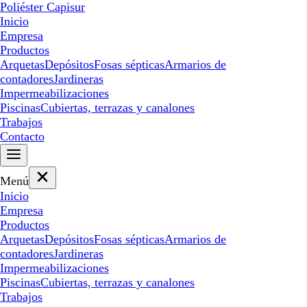
Poliéster Capisur
Inicio
Empresa
Productos
Arquetas
Depósitos
Fosas sépticas
Armarios de
contadores
Jardineras
Impermeabilizaciones
Piscinas
Cubiertas, terrazas y canalones
Trabajos
Contacto
Menú
Inicio
Empresa
Productos
Arquetas
Depósitos
Fosas sépticas
Armarios de
contadores
Jardineras
Impermeabilizaciones
Piscinas
Cubiertas, terrazas y canalones
Trabajos