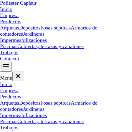
Poliéster Capisur
Inicio
Empresa
Productos
Arquetas
Depósitos
Fosas sépticas
Armarios de
contadores
Jardineras
Impermeabilizaciones
Piscinas
Cubiertas, terrazas y canalones
Trabajos
Contacto
Menú
Inicio
Empresa
Productos
Arquetas
Depósitos
Fosas sépticas
Armarios de
contadores
Jardineras
Impermeabilizaciones
Piscinas
Cubiertas, terrazas y canalones
Trabajos