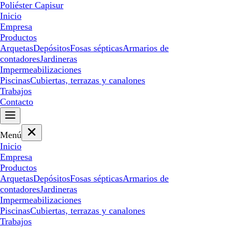
Poliéster Capisur
Inicio
Empresa
Productos
Arquetas
Depósitos
Fosas sépticas
Armarios de
contadores
Jardineras
Impermeabilizaciones
Piscinas
Cubiertas, terrazas y canalones
Trabajos
Contacto
Menú
Inicio
Empresa
Productos
Arquetas
Depósitos
Fosas sépticas
Armarios de
contadores
Jardineras
Impermeabilizaciones
Piscinas
Cubiertas, terrazas y canalones
Trabajos