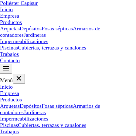
Poliéster Capisur
Inicio
Empresa
Productos
Arquetas
Depósitos
Fosas sépticas
Armarios de
contadores
Jardineras
Impermeabilizaciones
Piscinas
Cubiertas, terrazas y canalones
Trabajos
Contacto
Menú
Inicio
Empresa
Productos
Arquetas
Depósitos
Fosas sépticas
Armarios de
contadores
Jardineras
Impermeabilizaciones
Piscinas
Cubiertas, terrazas y canalones
Trabajos