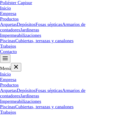
Poliéster Capisur
Inicio
Empresa
Productos
Arquetas
Depósitos
Fosas sépticas
Armarios de
contadores
Jardineras
Impermeabilizaciones
Piscinas
Cubiertas, terrazas y canalones
Trabajos
Contacto
Menú
Inicio
Empresa
Productos
Arquetas
Depósitos
Fosas sépticas
Armarios de
contadores
Jardineras
Impermeabilizaciones
Piscinas
Cubiertas, terrazas y canalones
Trabajos