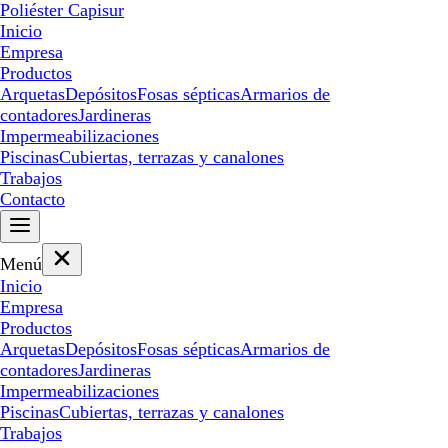
Poliéster Capisur
Inicio
Empresa
Productos
Arquetas
Depósitos
Fosas sépticas
Armarios de
contadores
Jardineras
Impermeabilizaciones
Piscinas
Cubiertas, terrazas y canalones
Trabajos
Contacto
Menú
Inicio
Empresa
Productos
Arquetas
Depósitos
Fosas sépticas
Armarios de
contadores
Jardineras
Impermeabilizaciones
Piscinas
Cubiertas, terrazas y canalones
Trabajos