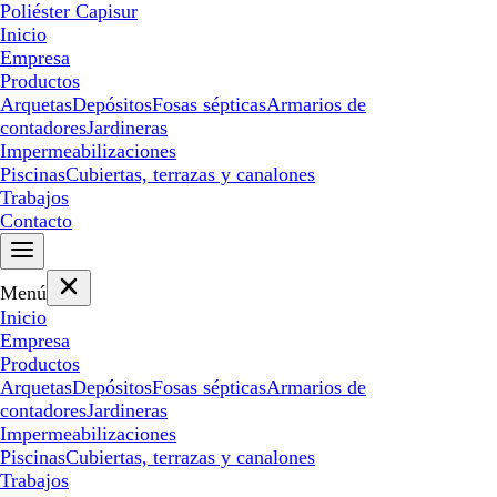
Poliéster Capisur
Inicio
Empresa
Productos
Arquetas
Depósitos
Fosas sépticas
Armarios de
contadores
Jardineras
Impermeabilizaciones
Piscinas
Cubiertas, terrazas y canalones
Trabajos
Contacto
Menú
Inicio
Empresa
Productos
Arquetas
Depósitos
Fosas sépticas
Armarios de
contadores
Jardineras
Impermeabilizaciones
Piscinas
Cubiertas, terrazas y canalones
Trabajos