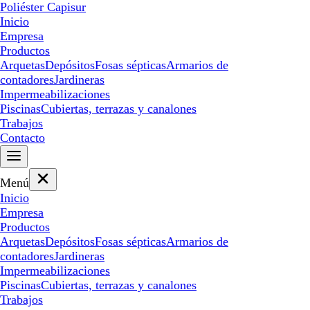
Poliéster Capisur
Inicio
Empresa
Productos
Arquetas
Depósitos
Fosas sépticas
Armarios de
contadores
Jardineras
Impermeabilizaciones
Piscinas
Cubiertas, terrazas y canalones
Trabajos
Contacto
Menú
Inicio
Empresa
Productos
Arquetas
Depósitos
Fosas sépticas
Armarios de
contadores
Jardineras
Impermeabilizaciones
Piscinas
Cubiertas, terrazas y canalones
Trabajos