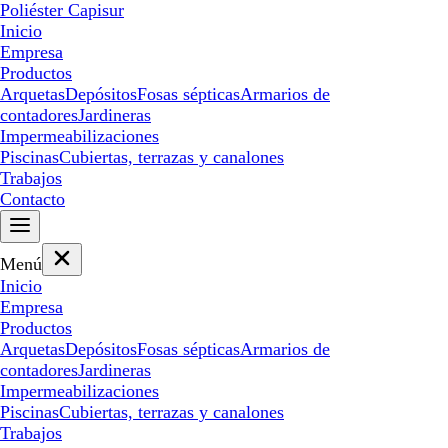
Poliéster Capisur
Inicio
Empresa
Productos
Arquetas
Depósitos
Fosas sépticas
Armarios de
contadores
Jardineras
Impermeabilizaciones
Piscinas
Cubiertas, terrazas y canalones
Trabajos
Contacto
Menú
Inicio
Empresa
Productos
Arquetas
Depósitos
Fosas sépticas
Armarios de
contadores
Jardineras
Impermeabilizaciones
Piscinas
Cubiertas, terrazas y canalones
Trabajos