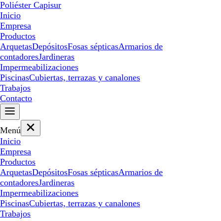
Poliéster Capisur
Inicio
Empresa
Productos
Arquetas
Depósitos
Fosas sépticas
Armarios de
contadores
Jardineras
Impermeabilizaciones
Piscinas
Cubiertas, terrazas y canalones
Trabajos
Contacto
Menú
Inicio
Empresa
Productos
Arquetas
Depósitos
Fosas sépticas
Armarios de
contadores
Jardineras
Impermeabilizaciones
Piscinas
Cubiertas, terrazas y canalones
Trabajos