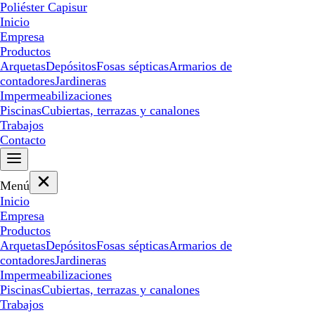
Poliéster Capisur
Inicio
Empresa
Productos
Arquetas
Depósitos
Fosas sépticas
Armarios de
contadores
Jardineras
Impermeabilizaciones
Piscinas
Cubiertas, terrazas y canalones
Trabajos
Contacto
Menú
Inicio
Empresa
Productos
Arquetas
Depósitos
Fosas sépticas
Armarios de
contadores
Jardineras
Impermeabilizaciones
Piscinas
Cubiertas, terrazas y canalones
Trabajos