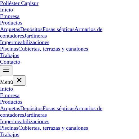
Poliéster Capisur
Inicio
Empresa
Productos
Arquetas
Depósitos
Fosas sépticas
Armarios de
contadores
Jardineras
Impermeabilizaciones
Piscinas
Cubiertas, terrazas y canalones
Trabajos
Contacto
Menú
Inicio
Empresa
Productos
Arquetas
Depósitos
Fosas sépticas
Armarios de
contadores
Jardineras
Impermeabilizaciones
Piscinas
Cubiertas, terrazas y canalones
Trabajos