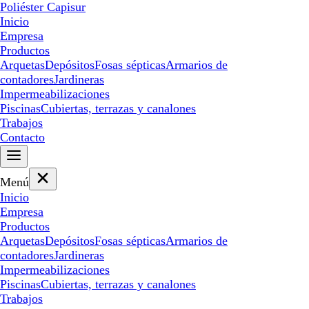
Poliéster Capisur
Inicio
Empresa
Productos
Arquetas
Depósitos
Fosas sépticas
Armarios de
contadores
Jardineras
Impermeabilizaciones
Piscinas
Cubiertas, terrazas y canalones
Trabajos
Contacto
Menú
Inicio
Empresa
Productos
Arquetas
Depósitos
Fosas sépticas
Armarios de
contadores
Jardineras
Impermeabilizaciones
Piscinas
Cubiertas, terrazas y canalones
Trabajos