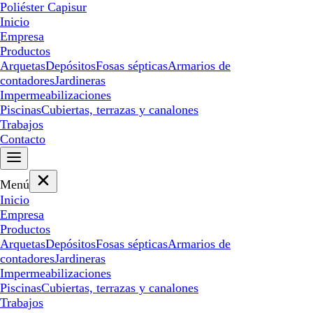
Poliéster Capisur
Inicio
Empresa
Productos
Arquetas
Depósitos
Fosas sépticas
Armarios de
contadores
Jardineras
Impermeabilizaciones
Piscinas
Cubiertas, terrazas y canalones
Trabajos
Contacto
Menú
Inicio
Empresa
Productos
Arquetas
Depósitos
Fosas sépticas
Armarios de
contadores
Jardineras
Impermeabilizaciones
Piscinas
Cubiertas, terrazas y canalones
Trabajos