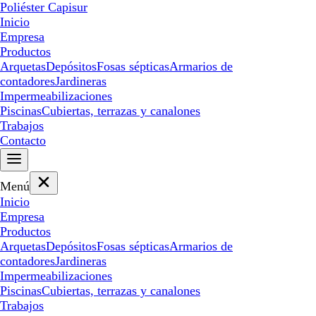
Poliéster Capisur
Inicio
Empresa
Productos
Arquetas
Depósitos
Fosas sépticas
Armarios de
contadores
Jardineras
Impermeabilizaciones
Piscinas
Cubiertas, terrazas y canalones
Trabajos
Contacto
Menú
Inicio
Empresa
Productos
Arquetas
Depósitos
Fosas sépticas
Armarios de
contadores
Jardineras
Impermeabilizaciones
Piscinas
Cubiertas, terrazas y canalones
Trabajos