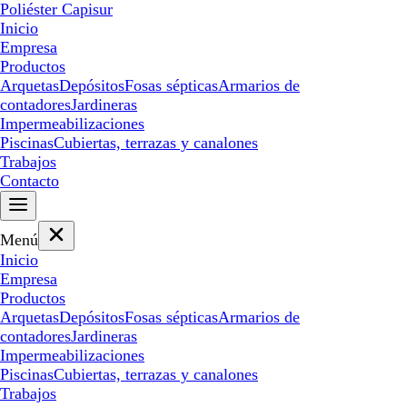
Poliéster Capisur
Inicio
Empresa
Productos
Arquetas
Depósitos
Fosas sépticas
Armarios de
contadores
Jardineras
Impermeabilizaciones
Piscinas
Cubiertas, terrazas y canalones
Trabajos
Contacto
Menú
Inicio
Empresa
Productos
Arquetas
Depósitos
Fosas sépticas
Armarios de
contadores
Jardineras
Impermeabilizaciones
Piscinas
Cubiertas, terrazas y canalones
Trabajos