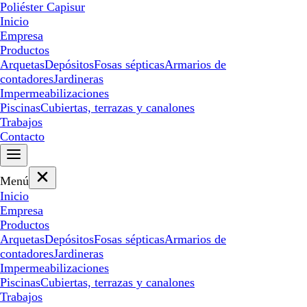
Poliéster Capisur
Inicio
Empresa
Productos
Arquetas
Depósitos
Fosas sépticas
Armarios de
contadores
Jardineras
Impermeabilizaciones
Piscinas
Cubiertas, terrazas y canalones
Trabajos
Contacto
Menú
Inicio
Empresa
Productos
Arquetas
Depósitos
Fosas sépticas
Armarios de
contadores
Jardineras
Impermeabilizaciones
Piscinas
Cubiertas, terrazas y canalones
Trabajos