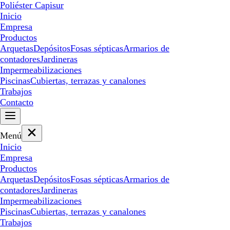
Poliéster Capisur
Inicio
Empresa
Productos
Arquetas
Depósitos
Fosas sépticas
Armarios de
contadores
Jardineras
Impermeabilizaciones
Piscinas
Cubiertas, terrazas y canalones
Trabajos
Contacto
Menú
Inicio
Empresa
Productos
Arquetas
Depósitos
Fosas sépticas
Armarios de
contadores
Jardineras
Impermeabilizaciones
Piscinas
Cubiertas, terrazas y canalones
Trabajos