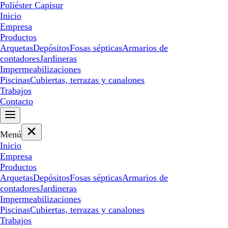
Poliéster Capisur
Inicio
Empresa
Productos
Arquetas
Depósitos
Fosas sépticas
Armarios de
contadores
Jardineras
Impermeabilizaciones
Piscinas
Cubiertas, terrazas y canalones
Trabajos
Contacto
Menú
Inicio
Empresa
Productos
Arquetas
Depósitos
Fosas sépticas
Armarios de
contadores
Jardineras
Impermeabilizaciones
Piscinas
Cubiertas, terrazas y canalones
Trabajos