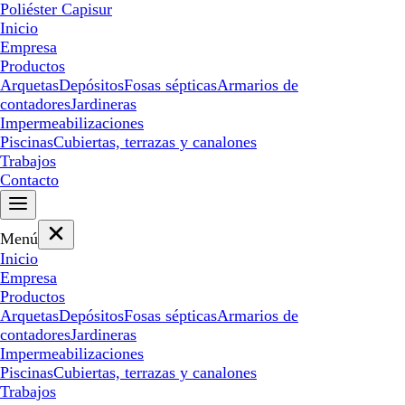
Poliéster Capisur
Inicio
Empresa
Productos
Arquetas
Depósitos
Fosas sépticas
Armarios de
contadores
Jardineras
Impermeabilizaciones
Piscinas
Cubiertas, terrazas y canalones
Trabajos
Contacto
Menú
Inicio
Empresa
Productos
Arquetas
Depósitos
Fosas sépticas
Armarios de
contadores
Jardineras
Impermeabilizaciones
Piscinas
Cubiertas, terrazas y canalones
Trabajos